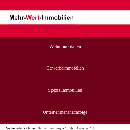
Wohnimmobilien
Gewerbeimmobilien
Spezialimmobilien
Unternehmensnachfolge
Sie befinden sich hier:
Home
>
Freiburg
>
Archiv
>
Oktober 2011