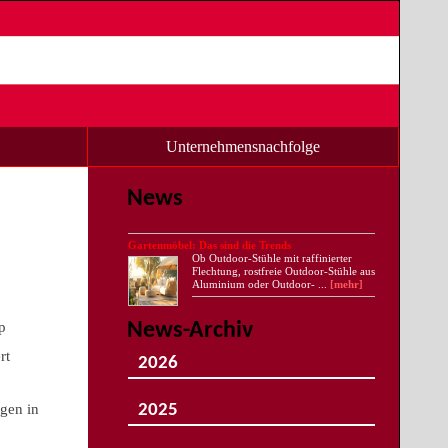
Unternehmensnachfolge
News
Gartenmöbel: Das sind die Trends
Ob Outdoor-Stühle mit raffinierter
Flechtung, rostfreie Outdoor-Stühle aus
Aluminium oder Outdoor- ...
[mehr]
p
News-Archiv
rt
2026
August
Juli
gen in
2025
Juni
Mai
Dezember
April
November