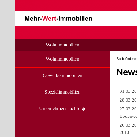
Wohnimmobilien
Wohnimmobilien
Sie befinden s
News
Gewerbeimmobilien
31.03.20
Spezialimmobilien
28.03.20
Unternehmensnachfolge
27.03.201
Bodenwe
26.03.20
2013