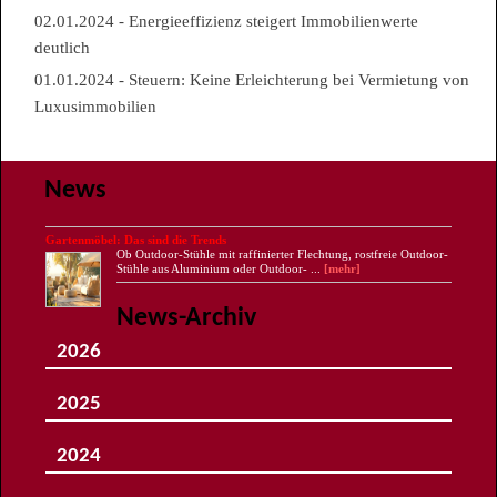
02.01.2024 - Energieeffizienz steigert Immobilienwerte
deutlich
01.01.2024 - Steuern: Keine Erleichterung bei Vermietung von
Luxusimmobilien
News
Gartenmöbel: Das sind die Trends
Ob Outdoor-Stühle mit raffinierter Flechtung, rostfreie Outdoor-
Stühle aus Aluminium oder Outdoor- ...
[mehr]
News-Archiv
2026
August
Juli
2025
Juni
Mai
Dezember
April
November
März
2024
Oktober
Februar
September
Januar
Dezember
August
November