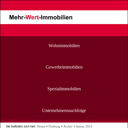
Wohnimmobilien
Gewerbeimmobilien
Spezialimmobilien
Unternehmensnachfolge
Sie befinden sich hier:
Home
>
Freiburg
>
Archiv
>
Januar 2024