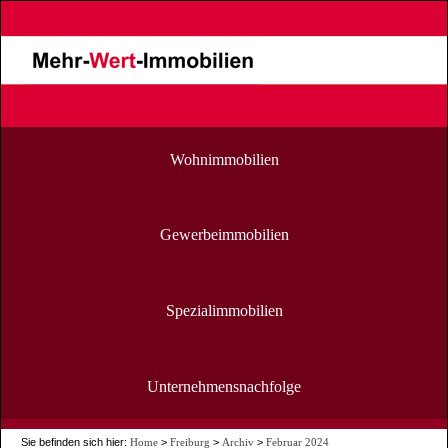
Wohnimmobilien
Gewerbeimmobilien
Spezialimmobilien
Unternehmensnachfolge
Sie befinden sich hier:
Home
>
Freiburg
>
Archiv
>
Februar 2024