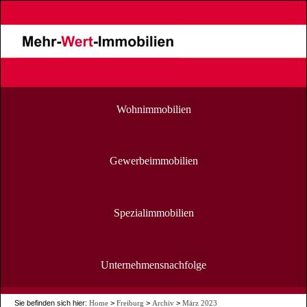
Wohnimmobilien
Gewerbeimmobilien
Spezialimmobilien
Unternehmensnachfolge
Sie befinden sich hier:
Home
>
Freiburg
>
Archiv
>
März 2023