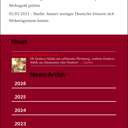
Wohngeld prüfen
02.03.2023 - Studie: Immer weniger Deutsche können sich
Wohneigentum leisten
News
Gartenmöbel: Das sind die Trends
Ob Outdoor-Stühle mit raffinierter Flechtung, rostfreie Outdoor-
Stühle aus Aluminium oder Outdoor- ...
[mehr]
News-Archiv
2026
August
Juli
2025
Juni
Mai
Dezember
April
November
März
2024
Oktober
Februar
September
Januar
Dezember
August
November
Juli
2023
Oktober
Juni
September